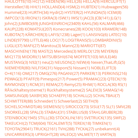
HAULOTTE(10)
HC(12)
HEDEN(96)
HELI(26)
HELLA(9)
HERCULIFT(1)
Hersteller(18)
HH(1)
HOLLAND(4)
HSM(2)
HUBTEX(1)
Hubwagen(56)
Hummel(23)
HURTH(34)
Hydr(2)
HYSTER(2)
HYUNDAI(5)
ICEM(8)
IMPCO(13)
IRION(1)
ISKRA(3)
ISW(1)
IWS(1)
JAC(3)
JCB(141)
JLG(1)
John(2)
JUMBO(69)
JUNGHEINRICH(23409)
KAHL(56)
KALMAR(466)
KAUP(228)
KOMATSU(207)
Konecranes(28)
KOOI(103)
KRAMER(148)
KUBOTA(7)
KÃRCHER(3)
LAFIS(1238)
Lager(1)
LANSING(6)
LATEC(10)
LINDE(97790)
LITTLE(46)
LOC(17)
LOGITRANS(5)
LOMBARDINI(5)
LUGLI(37)
MAFI(27)
Manitou(3)
Mann(23)
MARIOTTI(87)
MASCHINEN(178)
MAST(2)
Mercedes(3)
MERLO(129)
MEYER(6)
MIC(173)
MIDORI(1)
MITSUBISHI(674)
MOFFET(103)
MULE(46)
MUSTANG(3)
N92(1)
neu(2)
NEUSON(2)
NEW(4)
Nexen,ThaiLift,G(5)
NIEMEYER(80)
NILFISK(31)
Nippon(5)
Nissan(1)
NOBLELIFT(3)
O+K(116)
OM(217)
OMG(276)
PAGANI(27)
PARKER(13)
PERKINS(216)
PEWAG(3)
PFAFF(9)
Pimespo(217)
Power(5)
PRAMAC(23)
QTECK(19)
RAYMOND(1)
RCM(31)
REMA(27)
Remy(25)
RHM(1)
ROCLA(30)
RS(1)
RÃ¼ckhaltesysteme(1)
Rückhaltesysteme(2)
SALEV(3)
SAMAG(14)
SAMSUNG(8)
SAXBY(30)
SCHAEFF(18)
SCHALL(2)
SCHALTBAU(7)
SCHMITTER(88)
Schneider(1)
Schwerlast(2)
SEITH(9)
SICHELSCHMIDT(46)
SIEMENS(1)
SIROCCO(73)
SISU(17)
SL(1)
SMV(28)
SNORKEL(28)
SPAL(3)
STABAU(31)
STABILUS(8)
STAHLGRUBER(28)
STEINBOCK(1945)
STILL(30)
STÖCKLIN(181)
SVETRUCK(135)
SWF(2)
TAKEUCHI(2)
TCM(604)
TECALEMIT(5)
TEREX(18)
TIMKEN(1)
TOYOTA(29041)
TRUCK(2161)
TVH(288)
TYCKA(27)
unbekannt(4)
UNICARRIERS(3)
UPRIGHT(28)
VALEO(2)
VALMET(17)
VARTA(3)