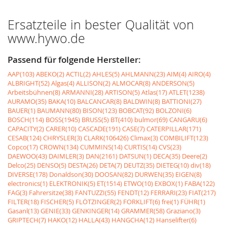
Ersatzteile in bester Qualität von
www.hywo.de
Passend für folgende Hersteller:
AAP(103)
ABEKO(2)
ACTIL(2)
AHLES(5)
AHLMANN(23)
AIM(4)
AIRO(4)
ALBRIGHT(52)
Algas(4)
ALLISON(2)
ALMOCAR(8)
ANDERSON(5)
Arbeitsbühnen(8)
ARMANNI(28)
ARTISON(5)
Atlas(17)
ATLET(1238)
AURAMO(35)
BAKA(10)
BALCANCAR(8)
BALDWIN(8)
BATTIONI(27)
BAUER(1)
BAUMANN(80)
BISON(123)
BOBCAT(92)
BOLZONI(6)
BOSCH(114)
BOSS(1945)
BRUSS(5)
BT(410)
bulmor(69)
CANGARU(6)
CAPACITY(2)
CARER(10)
CASCADE(191)
CASE(7)
CATERPILLAR(171)
CESAB(124)
CHRYSLER(3)
CLARK(106426)
Climax(3)
COMBILIFT(123)
Copco(17)
CROWN(134)
CUMMINS(14)
CURTIS(14)
CVS(23)
DAEWOO(43)
DAIMLER(3)
DAN(2161)
DATSUN(1)
DECA(35)
Deere(2)
Delco(25)
DENSO(5)
DESTA(26)
DETA(7)
DEUTZ(35)
DIETEG(10)
div(18)
DIVERSE(178)
Donaldson(30)
DOOSAN(82)
DURWEN(35)
EIGEN(8)
electronics(1)
ELEKTRONIK(5)
ET(1514)
ETWO(10)
EXBOX(1)
FABA(122)
FAG(3)
Fahrersitze(38)
FANTUZZI(55)
FENDT(12)
FERRARI(23)
FIAT(217)
FILTER(18)
FISCHER(5)
FLÖTZINGER(2)
FORKLIFT(6)
frei(1)
FÜHR(1)
Gasanl(13)
GENIE(33)
GENKINGER(14)
GRAMMER(58)
Graziano(3)
GRIPTECH(7)
HAKO(12)
HALLA(43)
HANGCHA(12)
Hanselifter(6)