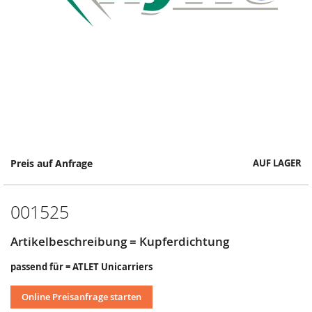
Springe
Preis auf Anfrage
AUF LAGER
zum
Anfang
der
001525
Bildergalerie
Artikelbeschreibung = Kupferdichtung
passend für = ATLET Unicarriers
Online Preisanfrage starten