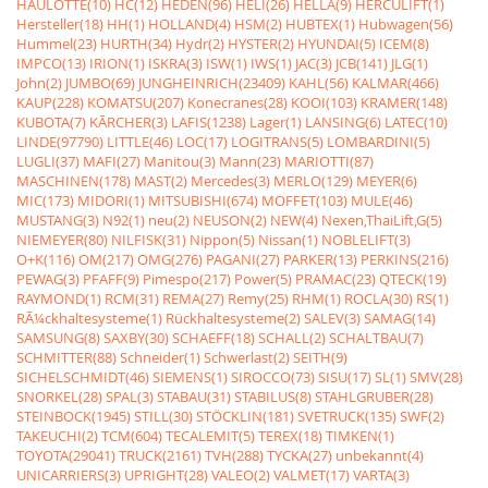
HAULOTTE(10)
HC(12)
HEDEN(96)
HELI(26)
HELLA(9)
HERCULIFT(1)
Hersteller(18)
HH(1)
HOLLAND(4)
HSM(2)
HUBTEX(1)
Hubwagen(56)
Hummel(23)
HURTH(34)
Hydr(2)
HYSTER(2)
HYUNDAI(5)
ICEM(8)
IMPCO(13)
IRION(1)
ISKRA(3)
ISW(1)
IWS(1)
JAC(3)
JCB(141)
JLG(1)
John(2)
JUMBO(69)
JUNGHEINRICH(23409)
KAHL(56)
KALMAR(466)
KAUP(228)
KOMATSU(207)
Konecranes(28)
KOOI(103)
KRAMER(148)
KUBOTA(7)
KÃRCHER(3)
LAFIS(1238)
Lager(1)
LANSING(6)
LATEC(10)
LINDE(97790)
LITTLE(46)
LOC(17)
LOGITRANS(5)
LOMBARDINI(5)
LUGLI(37)
MAFI(27)
Manitou(3)
Mann(23)
MARIOTTI(87)
MASCHINEN(178)
MAST(2)
Mercedes(3)
MERLO(129)
MEYER(6)
MIC(173)
MIDORI(1)
MITSUBISHI(674)
MOFFET(103)
MULE(46)
MUSTANG(3)
N92(1)
neu(2)
NEUSON(2)
NEW(4)
Nexen,ThaiLift,G(5)
NIEMEYER(80)
NILFISK(31)
Nippon(5)
Nissan(1)
NOBLELIFT(3)
O+K(116)
OM(217)
OMG(276)
PAGANI(27)
PARKER(13)
PERKINS(216)
PEWAG(3)
PFAFF(9)
Pimespo(217)
Power(5)
PRAMAC(23)
QTECK(19)
RAYMOND(1)
RCM(31)
REMA(27)
Remy(25)
RHM(1)
ROCLA(30)
RS(1)
RÃ¼ckhaltesysteme(1)
Rückhaltesysteme(2)
SALEV(3)
SAMAG(14)
SAMSUNG(8)
SAXBY(30)
SCHAEFF(18)
SCHALL(2)
SCHALTBAU(7)
SCHMITTER(88)
Schneider(1)
Schwerlast(2)
SEITH(9)
SICHELSCHMIDT(46)
SIEMENS(1)
SIROCCO(73)
SISU(17)
SL(1)
SMV(28)
SNORKEL(28)
SPAL(3)
STABAU(31)
STABILUS(8)
STAHLGRUBER(28)
STEINBOCK(1945)
STILL(30)
STÖCKLIN(181)
SVETRUCK(135)
SWF(2)
TAKEUCHI(2)
TCM(604)
TECALEMIT(5)
TEREX(18)
TIMKEN(1)
TOYOTA(29041)
TRUCK(2161)
TVH(288)
TYCKA(27)
unbekannt(4)
UNICARRIERS(3)
UPRIGHT(28)
VALEO(2)
VALMET(17)
VARTA(3)