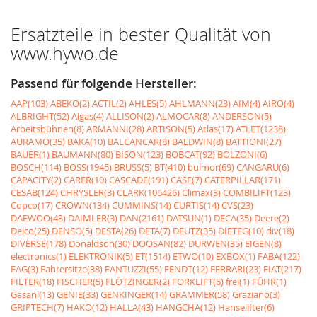
Ersatzteile in bester Qualität von
www.hywo.de
Passend für folgende Hersteller:
AAP(103)
ABEKO(2)
ACTIL(2)
AHLES(5)
AHLMANN(23)
AIM(4)
AIRO(4)
ALBRIGHT(52)
Algas(4)
ALLISON(2)
ALMOCAR(8)
ANDERSON(5)
Arbeitsbühnen(8)
ARMANNI(28)
ARTISON(5)
Atlas(17)
ATLET(1238)
AURAMO(35)
BAKA(10)
BALCANCAR(8)
BALDWIN(8)
BATTIONI(27)
BAUER(1)
BAUMANN(80)
BISON(123)
BOBCAT(92)
BOLZONI(6)
BOSCH(114)
BOSS(1945)
BRUSS(5)
BT(410)
bulmor(69)
CANGARU(6)
CAPACITY(2)
CARER(10)
CASCADE(191)
CASE(7)
CATERPILLAR(171)
CESAB(124)
CHRYSLER(3)
CLARK(106426)
Climax(3)
COMBILIFT(123)
Copco(17)
CROWN(134)
CUMMINS(14)
CURTIS(14)
CVS(23)
DAEWOO(43)
DAIMLER(3)
DAN(2161)
DATSUN(1)
DECA(35)
Deere(2)
Delco(25)
DENSO(5)
DESTA(26)
DETA(7)
DEUTZ(35)
DIETEG(10)
div(18)
DIVERSE(178)
Donaldson(30)
DOOSAN(82)
DURWEN(35)
EIGEN(8)
electronics(1)
ELEKTRONIK(5)
ET(1514)
ETWO(10)
EXBOX(1)
FABA(122)
FAG(3)
Fahrersitze(38)
FANTUZZI(55)
FENDT(12)
FERRARI(23)
FIAT(217)
FILTER(18)
FISCHER(5)
FLÖTZINGER(2)
FORKLIFT(6)
frei(1)
FÜHR(1)
Gasanl(13)
GENIE(33)
GENKINGER(14)
GRAMMER(58)
Graziano(3)
GRIPTECH(7)
HAKO(12)
HALLA(43)
HANGCHA(12)
Hanselifter(6)