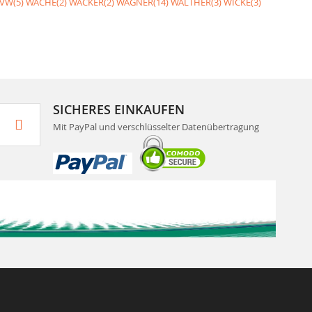
VW(5)
WACHE(2)
WACKER(2)
WAGNER(14)
WALTHER(3)
WICKE(3)
SICHERES EINKAUFEN
Mit PayPal und verschlüsselter Datenübertragung