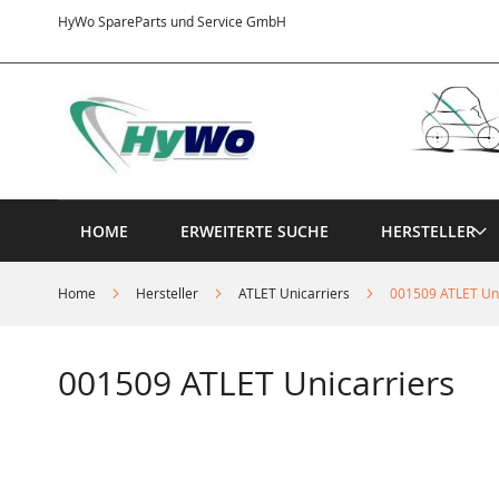
Direkt
HyWo SpareParts und Service GmbH
zum
Inhalt
HOME
ERWEITERTE SUCHE
HERSTELLER
Home
Hersteller
ATLET Unicarriers
001509 ATLET Uni
001509 ATLET Unicarriers
Springe
zum
Ende