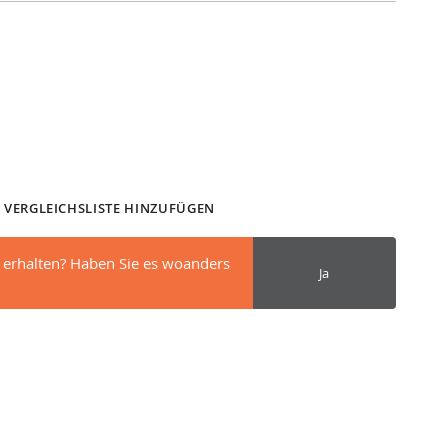
 VERGLEICHSLISTE HINZUFÜGEN
 erhalten? Haben Sie es woanders
Ja