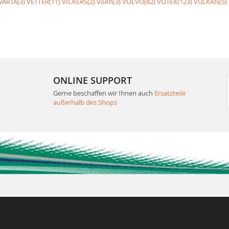
VARTA(3)
VETTER(11)
VICKERS(2)
Voith(3)
VOLVO(82)
VOTEX(123)
VULKAN(5)
ONLINE SUPPORT
Gerne beschaffen wir Ihnen auch
Ersatzteile
außerhalb des Shops