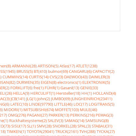
nen(8)
ARMANNI(28)
ARTISON(5)
Atlas(17)
ATLET(1238)
SS(1945)
BRUSS(5)
BT(410)
bulmor(69)
CANGARU(6)
CAPACITY(2)
)
CUMMINS(14)
CURTIS(14)
CVS(23)
DAEWOO(43)
DAIMLER(3)
SAN(82)
DURWEN(35)
EIGEN(8)
electronics(1)
ELEKTRONIK(5)
ER(2)
FORKLIFT(6)
frei(1)
FÜHR(1)
Gasanl(13)
GENIE(33)
ELI(26)
HELLA(9)
HERCULIFT(1)
Hersteller(18)
HH(1)
HOLLAND(4)
JAC(3)
JCB(141)
JLG(1)
John(2)
JUMBO(69)
JUNGHEINRICH(23411)
NG(6)
LATEC(10)
LINDE(97790)
LITTLE(46)
LOC(17)
LOGITRANS(5)
3)
MIDORI(1)
MITSUBISHI(674)
MOFFET(103)
MULE(46)
217)
OMG(276)
PAGANI(27)
PARKER(13)
PERKINS(216)
PEWAG(3)
me(1)
Rückhaltesysteme(2)
SALEV(3)
SAMAG(14)
SAMSUNG(8)
O(73)
SISU(17)
SL(1)
SMV(28)
SNORKEL(28)
SPAL(3)
STABAU(31)
18)
TIMKEN(1)
TOYOTA(29041)
TRUCK(2161)
TVH(288)
TYCKA(27)