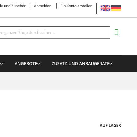
SPRACHE
ile und Zubehör
Anmelden
Ein Konto erstellen
Suche
MEIN EI
E
ANGEBOTE
ZUSATZ-UND ANBAUGERÄTE
AUF LAGER