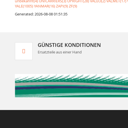
unbekannt(4)
UNICARRIERS(3)
UPRIGHT(28)
VALEO(2)
VALMET(17)
YALE(1005)
YANMAR(16)
ZAPI(9)
ZF(9)
Generated: 2026-08-08 01:51:35
GÜNSTIGE KONDITIONEN
Ersatzteile aus einer Hand