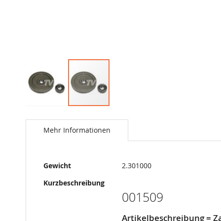
Springe
zum
Anfang
Mehr Informationen
der
Bildergalerie
Mehr
Gewicht
2.301000
Informationen
Kurzbeschreibung
001509
Artikelbeschreibung = Z