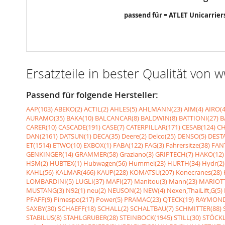
passend für = ATLET Unicarrier
Ersatzteile in bester Qualität von
Passend für folgende Hersteller:
AAP(103)
ABEKO(2)
ACTIL(2)
AHLES(5)
AHLMANN(23)
AIM(4)
AIRO(4
AURAMO(35)
BAKA(10)
BALCANCAR(8)
BALDWIN(8)
BATTIONI(27)
B
CARER(10)
CASCADE(191)
CASE(7)
CATERPILLAR(171)
CESAB(124)
CH
DAN(2161)
DATSUN(1)
DECA(35)
Deere(2)
Delco(25)
DENSO(5)
DESTA
ET(1514)
ETWO(10)
EXBOX(1)
FABA(122)
FAG(3)
Fahrersitze(38)
FANT
GENKINGER(14)
GRAMMER(58)
Graziano(3)
GRIPTECH(7)
HAKO(12)
HSM(2)
HUBTEX(1)
Hubwagen(56)
Hummel(23)
HURTH(34)
Hydr(2)
KAHL(56)
KALMAR(466)
KAUP(228)
KOMATSU(207)
Konecranes(28)
LOMBARDINI(5)
LUGLI(37)
MAFI(27)
Manitou(3)
Mann(23)
MARIOTT
MUSTANG(3)
N92(1)
neu(2)
NEUSON(2)
NEW(4)
Nexen,ThaiLift,G(5)
PFAFF(9)
Pimespo(217)
Power(5)
PRAMAC(23)
QTECK(19)
RAYMOND
SAXBY(30)
SCHAEFF(18)
SCHALL(2)
SCHALTBAU(7)
SCHMITTER(88)
STABILUS(8)
STAHLGRUBER(28)
STEINBOCK(1945)
STILL(30)
STÖCKL