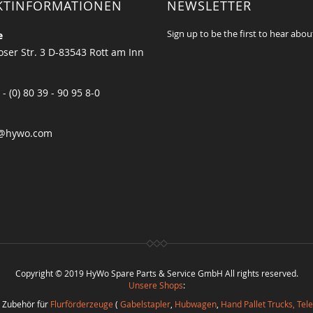
KTINFORMATIONEN
NEWSLETTER
Sign up to be the first to hear abou
e
ser Str. 3 D-83543 Rott am Inn
 - (0) 80 39 - 90 95 8-0
@hywo.com
Copyright © 2019 HyWo Spare Parts & Service GmbH All rights reserved.
Unsere Shops
:
d Zubehör für
Flurförderzeuge
(
Gabelstapler
,
Hubwagen
,
Hand Pallet Trucks, Tel