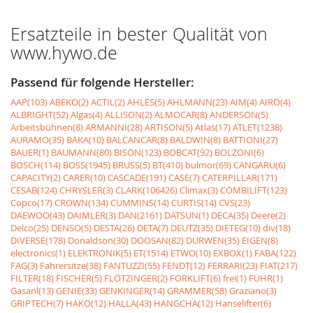
Ersatzteile in bester Qualität von
www.hywo.de
Passend für folgende Hersteller:
AAP(103)
ABEKO(2)
ACTIL(2)
AHLES(5)
AHLMANN(23)
AIM(4)
AIRO(4)
ALBRIGHT(52)
Algas(4)
ALLISON(2)
ALMOCAR(8)
ANDERSON(5)
Arbeitsbühnen(8)
ARMANNI(28)
ARTISON(5)
Atlas(17)
ATLET(1238)
AURAMO(35)
BAKA(10)
BALCANCAR(8)
BALDWIN(8)
BATTIONI(27)
BAUER(1)
BAUMANN(80)
BISON(123)
BOBCAT(92)
BOLZONI(6)
BOSCH(114)
BOSS(1945)
BRUSS(5)
BT(410)
bulmor(69)
CANGARU(6)
CAPACITY(2)
CARER(10)
CASCADE(191)
CASE(7)
CATERPILLAR(171)
CESAB(124)
CHRYSLER(3)
CLARK(106426)
Climax(3)
COMBILIFT(123)
Copco(17)
CROWN(134)
CUMMINS(14)
CURTIS(14)
CVS(23)
DAEWOO(43)
DAIMLER(3)
DAN(2161)
DATSUN(1)
DECA(35)
Deere(2)
Delco(25)
DENSO(5)
DESTA(26)
DETA(7)
DEUTZ(35)
DIETEG(10)
div(18)
DIVERSE(178)
Donaldson(30)
DOOSAN(82)
DURWEN(35)
EIGEN(8)
electronics(1)
ELEKTRONIK(5)
ET(1514)
ETWO(10)
EXBOX(1)
FABA(122)
FAG(3)
Fahrersitze(38)
FANTUZZI(55)
FENDT(12)
FERRARI(23)
FIAT(217)
FILTER(18)
FISCHER(5)
FLÖTZINGER(2)
FORKLIFT(6)
frei(1)
FÜHR(1)
Gasanl(13)
GENIE(33)
GENKINGER(14)
GRAMMER(58)
Graziano(3)
GRIPTECH(7)
HAKO(12)
HALLA(43)
HANGCHA(12)
Hanselifter(6)