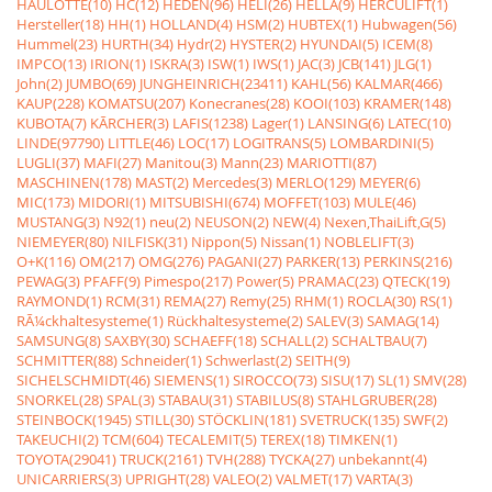
HAULOTTE(10)
HC(12)
HEDEN(96)
HELI(26)
HELLA(9)
HERCULIFT(1)
Hersteller(18)
HH(1)
HOLLAND(4)
HSM(2)
HUBTEX(1)
Hubwagen(56)
Hummel(23)
HURTH(34)
Hydr(2)
HYSTER(2)
HYUNDAI(5)
ICEM(8)
IMPCO(13)
IRION(1)
ISKRA(3)
ISW(1)
IWS(1)
JAC(3)
JCB(141)
JLG(1)
John(2)
JUMBO(69)
JUNGHEINRICH(23411)
KAHL(56)
KALMAR(466)
KAUP(228)
KOMATSU(207)
Konecranes(28)
KOOI(103)
KRAMER(148)
KUBOTA(7)
KÃRCHER(3)
LAFIS(1238)
Lager(1)
LANSING(6)
LATEC(10)
LINDE(97790)
LITTLE(46)
LOC(17)
LOGITRANS(5)
LOMBARDINI(5)
LUGLI(37)
MAFI(27)
Manitou(3)
Mann(23)
MARIOTTI(87)
MASCHINEN(178)
MAST(2)
Mercedes(3)
MERLO(129)
MEYER(6)
MIC(173)
MIDORI(1)
MITSUBISHI(674)
MOFFET(103)
MULE(46)
MUSTANG(3)
N92(1)
neu(2)
NEUSON(2)
NEW(4)
Nexen,ThaiLift,G(5)
NIEMEYER(80)
NILFISK(31)
Nippon(5)
Nissan(1)
NOBLELIFT(3)
O+K(116)
OM(217)
OMG(276)
PAGANI(27)
PARKER(13)
PERKINS(216)
PEWAG(3)
PFAFF(9)
Pimespo(217)
Power(5)
PRAMAC(23)
QTECK(19)
RAYMOND(1)
RCM(31)
REMA(27)
Remy(25)
RHM(1)
ROCLA(30)
RS(1)
RÃ¼ckhaltesysteme(1)
Rückhaltesysteme(2)
SALEV(3)
SAMAG(14)
SAMSUNG(8)
SAXBY(30)
SCHAEFF(18)
SCHALL(2)
SCHALTBAU(7)
SCHMITTER(88)
Schneider(1)
Schwerlast(2)
SEITH(9)
SICHELSCHMIDT(46)
SIEMENS(1)
SIROCCO(73)
SISU(17)
SL(1)
SMV(28)
SNORKEL(28)
SPAL(3)
STABAU(31)
STABILUS(8)
STAHLGRUBER(28)
STEINBOCK(1945)
STILL(30)
STÖCKLIN(181)
SVETRUCK(135)
SWF(2)
TAKEUCHI(2)
TCM(604)
TECALEMIT(5)
TEREX(18)
TIMKEN(1)
TOYOTA(29041)
TRUCK(2161)
TVH(288)
TYCKA(27)
unbekannt(4)
UNICARRIERS(3)
UPRIGHT(28)
VALEO(2)
VALMET(17)
VARTA(3)