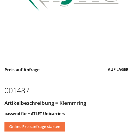
Springe
Preis auf Anfrage
AUF LAGER
zum
Anfang
der
001487
Bildergalerie
Artikelbeschreibung = Klemmring
passend für = ATLET Unicarriers
Online Preisanfrage starten