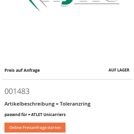
Springe
Preis auf Anfrage
AUF LAGER
zum
Anfang
der
001483
Bildergalerie
Artikelbeschreibung = Toleranzring
passend für = ATLET Unicarriers
Online Preisanfrage starten