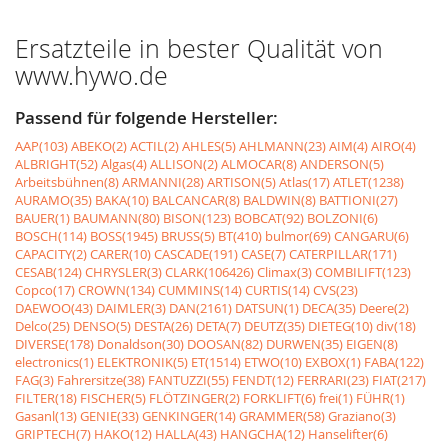
Ersatzteile in bester Qualität von
www.hywo.de
Passend für folgende Hersteller:
AAP(103)
ABEKO(2)
ACTIL(2)
AHLES(5)
AHLMANN(23)
AIM(4)
AIRO(4)
ALBRIGHT(52)
Algas(4)
ALLISON(2)
ALMOCAR(8)
ANDERSON(5)
Arbeitsbühnen(8)
ARMANNI(28)
ARTISON(5)
Atlas(17)
ATLET(1238)
AURAMO(35)
BAKA(10)
BALCANCAR(8)
BALDWIN(8)
BATTIONI(27)
BAUER(1)
BAUMANN(80)
BISON(123)
BOBCAT(92)
BOLZONI(6)
BOSCH(114)
BOSS(1945)
BRUSS(5)
BT(410)
bulmor(69)
CANGARU(6)
CAPACITY(2)
CARER(10)
CASCADE(191)
CASE(7)
CATERPILLAR(171)
CESAB(124)
CHRYSLER(3)
CLARK(106426)
Climax(3)
COMBILIFT(123)
Copco(17)
CROWN(134)
CUMMINS(14)
CURTIS(14)
CVS(23)
DAEWOO(43)
DAIMLER(3)
DAN(2161)
DATSUN(1)
DECA(35)
Deere(2)
Delco(25)
DENSO(5)
DESTA(26)
DETA(7)
DEUTZ(35)
DIETEG(10)
div(18)
DIVERSE(178)
Donaldson(30)
DOOSAN(82)
DURWEN(35)
EIGEN(8)
electronics(1)
ELEKTRONIK(5)
ET(1514)
ETWO(10)
EXBOX(1)
FABA(122)
FAG(3)
Fahrersitze(38)
FANTUZZI(55)
FENDT(12)
FERRARI(23)
FIAT(217)
FILTER(18)
FISCHER(5)
FLÖTZINGER(2)
FORKLIFT(6)
frei(1)
FÜHR(1)
Gasanl(13)
GENIE(33)
GENKINGER(14)
GRAMMER(58)
Graziano(3)
GRIPTECH(7)
HAKO(12)
HALLA(43)
HANGCHA(12)
Hanselifter(6)