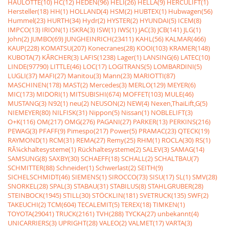
HAULOTTE(10)
HC(12)
HEDEN(96)
HELI(26)
HELLA(9)
HERCULIFT(1)
Hersteller(18)
HH(1)
HOLLAND(4)
HSM(2)
HUBTEX(1)
Hubwagen(56)
Hummel(23)
HURTH(34)
Hydr(2)
HYSTER(2)
HYUNDAI(5)
ICEM(8)
IMPCO(13)
IRION(1)
ISKRA(3)
ISW(1)
IWS(1)
JAC(3)
JCB(141)
JLG(1)
John(2)
JUMBO(69)
JUNGHEINRICH(23411)
KAHL(56)
KALMAR(466)
KAUP(228)
KOMATSU(207)
Konecranes(28)
KOOI(103)
KRAMER(148)
KUBOTA(7)
KÃRCHER(3)
LAFIS(1238)
Lager(1)
LANSING(6)
LATEC(10)
LINDE(97790)
LITTLE(46)
LOC(17)
LOGITRANS(5)
LOMBARDINI(5)
LUGLI(37)
MAFI(27)
Manitou(3)
Mann(23)
MARIOTTI(87)
MASCHINEN(178)
MAST(2)
Mercedes(3)
MERLO(129)
MEYER(6)
MIC(173)
MIDORI(1)
MITSUBISHI(674)
MOFFET(103)
MULE(46)
MUSTANG(3)
N92(1)
neu(2)
NEUSON(2)
NEW(4)
Nexen,ThaiLift,G(5)
NIEMEYER(80)
NILFISK(31)
Nippon(5)
Nissan(1)
NOBLELIFT(3)
O+K(116)
OM(217)
OMG(276)
PAGANI(27)
PARKER(13)
PERKINS(216)
PEWAG(3)
PFAFF(9)
Pimespo(217)
Power(5)
PRAMAC(23)
QTECK(19)
RAYMOND(1)
RCM(31)
REMA(27)
Remy(25)
RHM(1)
ROCLA(30)
RS(1)
RÃ¼ckhaltesysteme(1)
Rückhaltesysteme(2)
SALEV(3)
SAMAG(14)
SAMSUNG(8)
SAXBY(30)
SCHAEFF(18)
SCHALL(2)
SCHALTBAU(7)
SCHMITTER(88)
Schneider(1)
Schwerlast(2)
SEITH(9)
SICHELSCHMIDT(46)
SIEMENS(1)
SIROCCO(73)
SISU(17)
SL(1)
SMV(28)
SNORKEL(28)
SPAL(3)
STABAU(31)
STABILUS(8)
STAHLGRUBER(28)
STEINBOCK(1945)
STILL(30)
STÖCKLIN(181)
SVETRUCK(135)
SWF(2)
TAKEUCHI(2)
TCM(604)
TECALEMIT(5)
TEREX(18)
TIMKEN(1)
TOYOTA(29041)
TRUCK(2161)
TVH(288)
TYCKA(27)
unbekannt(4)
UNICARRIERS(3)
UPRIGHT(28)
VALEO(2)
VALMET(17)
VARTA(3)